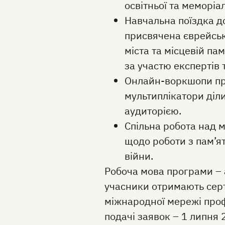
освітньої та меморіа
Навчальна поїздка д
присвячена єврейські
міста та місцевій пам
за участю експертів т
Онлайн-воркшопи про
мультиплікатори діл
аудиторією.
Спільна робота над 
щодо роботи з пам’я
війни.
Робоча мова програми – 
учасники отримають серт
міжнародної мережі проф
подачі заявок – 1 липня 