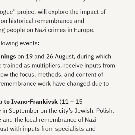
ue” project will explore the impact of
n on historical remembrance and
ng people on Nazi crimes in Europe.
llowing events:
inings
on 19 and 26 August, during which
e trained as multipliers, receive inputs from
how the focus, methods, and content of
d remembrance work have changed due to
ip to Ivano-Frankivsk
(11 – 15
in September on the city’s Jewish, Polish,
e and the local remembrance of Nazi
st with inputs from specialists and