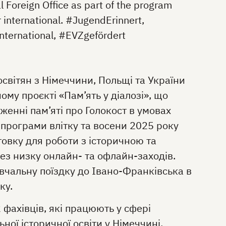
 Foreign Office as part of the program
ternational. #JugendErinnert,
ernational, #EVZgefördert
світян з Німеччини, Польщі та України
ому проєкті «Пам’ять у діалозі», що
енні пам’яті про Голокост в умовах
х програми влітку та восени 2025 року
овку для роботи з історичною та
ез низку онлайн- та офлайн-заходів.
чальну поїздку до Івано-Франківська в
оку.
2 фахівців, які працюють у сфері
ої історичної освіти у Німеччині,