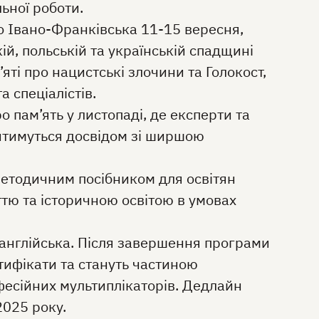
льної роботи.
о Івано-Франківська 11-15 вересня,
й, польській та українській спадщині
’яті про нацистські злочини та Голокост,
а спеціалістів.
 пам’ять у листопаді, де експерти та
итимуться досвідом зі ширшою
методичним посібником для освітян
ттю та історичною освітою в умовах
англійська. Після завершення програми
ифікати та стануть частиною
есійних мультиплікаторів. Дедлайн
2025 року.