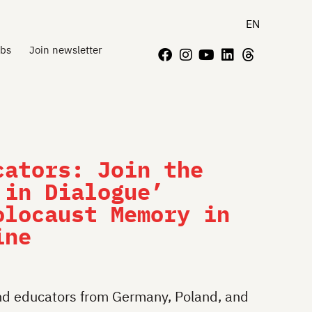
EN
bs
Join newsletter
cators: Join the
 in Dialogue’
olocaust Memory in
ine
and educators from Germany, Poland, and