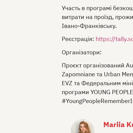
Участь в програмі безко
витрати на проїзд, прожи
Івано-Франківську.
Реєстрація:
https://tally
Організатори:
Проєкт організований Aust
Zapomniane та Urban Mem
EVZ та Федеральним мін
програми YOUNG PEOPLE r
#YoungPeopleRememberInt
Mariia K