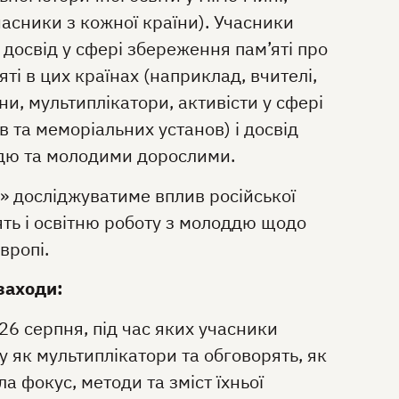
учасники з кожної країни). Учасники
досвід у сфері збереження пам’яті про
яті в цих країнах (наприклад, вчителі,
ни, мультиплікатори, активісти у сфері
в та меморіальних установ) і досвід
ддю та молодими дорослими.
і» досліджуватиме вплив російської
’ять і освітню роботу з молоддю щодо
вропі.
заходи:
26 серпня, під час яких учасники
 як мультиплікатори та обговорять, як
ла фокус, методи та зміст їхньої