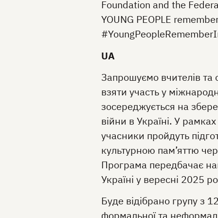
Foundation and the Federal
YOUNG PEOPLE remember in
#YoungPeopleRememberInt
UA
Запрошуємо вчителів та о
взяти участь у міжнародн
зосереджується на збереж
війни в Україні. У рамка
учасники пройдуть підгот
культурною пам’яттю чер
Програма передбачає нав
Україні у вересні 2025 р
Буде відібрано групу з 1
формальної та неформальн