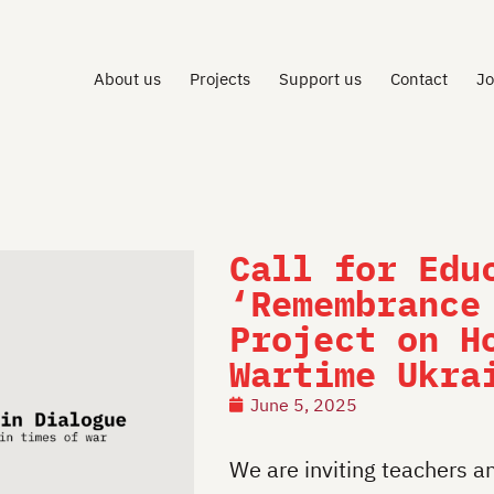
About us
Projects
Support us
Contact
Jo
Call for Edu
‘Remembrance
Project on H
Wartime Ukra
June 5, 2025
We are inviting teachers 