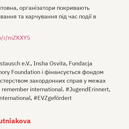
штовна, організатори покривають
вання та харчування під час події в
.so/r/mZKXY5
ausch e.V., Insha Osvita, Fundacja
ory Foundation і фінансується фондом
істерством закордонних справ у межах
emember international. #JugendErinnert,
ernational, #EVZgefördert
utniakova